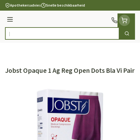
Ga naar de inhoud
Apothekersadvies
Snelle beschikbaarheid
Menu
Zoek
Product, merk, categorie...
Jobst Opaque 1 Ag Reg Open Dots Bla Vi Pair