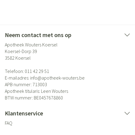
Neem contact met ons op
Apotheek Wouters Koersel
Koersel-Dorp 39
3582
Koersel
Telefoon:
011 42 29 51
E-mailadres:
info@
apotheek-wouters.be
APB nummer:
713003
Apotheek titularis:
Leen Wouters
BTW nummer:
BE0457678860
Klantenservice
FAQ