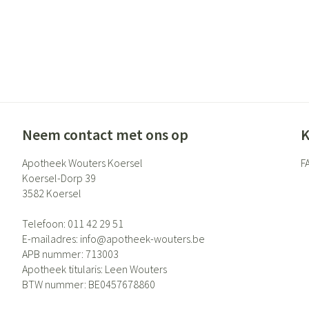
Neem contact met ons op
K
Apotheek Wouters Koersel
F
Koersel-Dorp 39
3582
Koersel
Telefoon:
011 42 29 51
E-mailadres:
info@
apotheek-wouters.be
APB nummer:
713003
Apotheek titularis:
Leen Wouters
BTW nummer:
BE0457678860