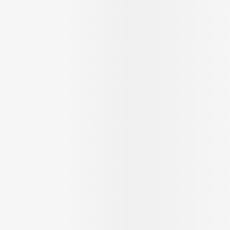
ging
Supplementen
Insectenwer
sen
geïrriteerde
Zelfbruiner
Scheren