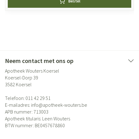
Bestel
Neem contact met ons op
Apotheek Wouters Koersel
Koersel-Dorp 39
3582
Koersel
Telefoon:
011 42 29 51
E-mailadres:
info@
apotheek-wouters.be
APB nummer:
713003
Apotheek titularis:
Leen Wouters
BTW nummer:
BE0457678860