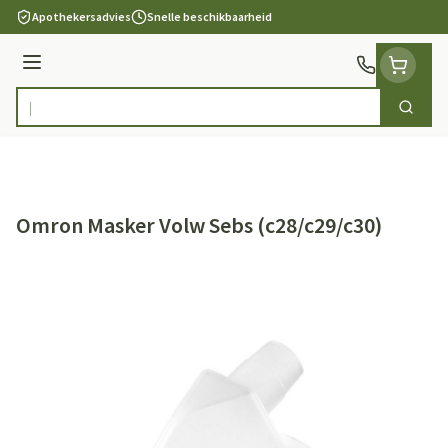
Ga naar de inhoud
Apothekersadvies
Snelle beschikbaarheid
Menu
Zoek
Product, merk, categorie...
Omron Masker Volw Sebs (c28/c29/c30)