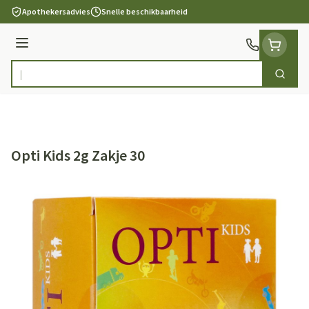
Ga naar de inhoud
Apothekersadvies
Snelle beschikbaarheid
Menu
Zoek
Product, merk, categorie...
Opti Kids 2g Zakje 30