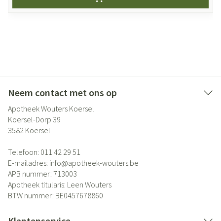
Neem contact met ons op
Apotheek Wouters Koersel
Koersel-Dorp 39
3582
Koersel
Telefoon:
011 42 29 51
E-mailadres:
info@
apotheek-wouters.be
APB nummer:
713003
Apotheek titularis:
Leen Wouters
BTW nummer:
BE0457678860
Klantenservice