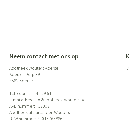
Neem contact met ons op
K
Apotheek Wouters Koersel
F
Koersel-Dorp 39
3582
Koersel
Telefoon:
011 42 29 51
E-mailadres:
info@
apotheek-wouters.be
APB nummer:
713003
Apotheek titularis:
Leen Wouters
BTW nummer:
BE0457678860