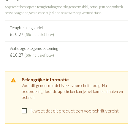
Als je recht hebt op een terugbetaling voor dit geneesmiddel, betaal je in de apotheek
een verlaagde prijs en niet de prijs die op onze webshop vermeld staat.
Terugbetalingstarief
€ 10,27
(6% inclusief btw)
Verhoogde tegemoetkoming
€ 10,27
(6% inclusief btw)
Belangrijke informatie
Voor dit geneesmiddel is een voorschrift nodig. Na
beoordeling door de apotheker kan je het komen afhalen en
betalen.
Ik weet dat dit product een voorschrift vereist.