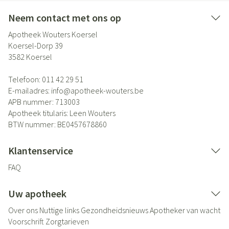
Neem contact met ons op
Apotheek Wouters Koersel
Koersel-Dorp 39
3582
Koersel
Telefoon:
011 42 29 51
E-mailadres:
info@
apotheek-wouters.be
APB nummer:
713003
Apotheek titularis:
Leen Wouters
BTW nummer:
BE0457678860
Klantenservice
FAQ
Uw apotheek
Over ons
Nuttige links
Gezondheidsnieuws
Apotheker van wacht
Voorschrift
Zorgtarieven