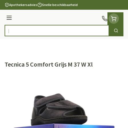
Ga naar de inhoud
Apothekersadvies
Snelle beschikbaarheid
Menu
Zoek
Product, merk, categorie...
Tecnica 5 Comfort Grijs M 37 W Xl