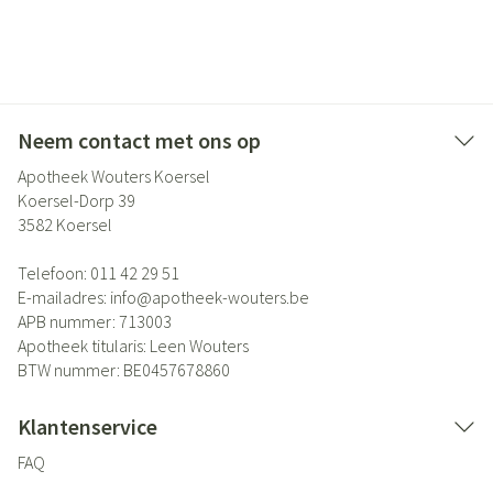
Neem contact met ons op
Apotheek Wouters Koersel
Koersel-Dorp 39
3582
Koersel
Telefoon:
011 42 29 51
E-mailadres:
info@
apotheek-wouters.be
APB nummer:
713003
Apotheek titularis:
Leen Wouters
BTW nummer:
BE0457678860
Klantenservice
FAQ