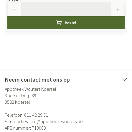
Aantal
Bestel
Neem contact met ons op
Apotheek Wouters Koersel
Koersel-Dorp 39
3582
Koersel
Telefoon:
011 42 29 51
E-mailadres:
info@
apotheek-wouters.be
APB nummer:
713003