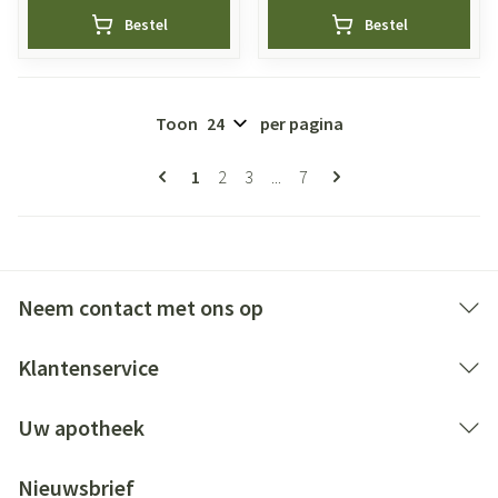
Bestel
Bestel
Toon
per pagina
Pagina's
U lees momenteel pagina
Pagina
Pagina
Pagina
1
2
3
...
7
Neem contact met ons op
Klantenservice
Uw apotheek
Nieuwsbrief