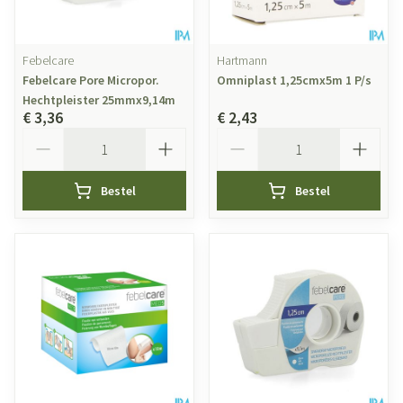
Febelcare
Hartmann
Febelcare Pore Micropor.
Omniplast 1,25cmx5m 1 P/s
Hechtpleister 25mmx9,14m
€ 3,36
€ 2,43
Aantal
Aantal
Bestel
Bestel