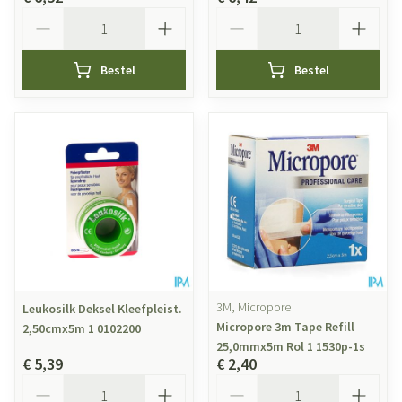
Aantal
Aantal
Bestel
Bestel
3M, Micropore
Leukosilk Deksel Kleefpleist.
Micropore 3m Tape Refill
2,50cmx5m 1 0102200
25,0mmx5m Rol 1 1530p-1s
€ 5,39
€ 2,40
Aantal
Aantal