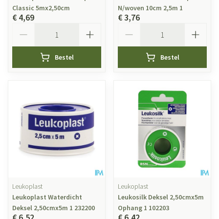
Classic 5mx2,50cm
N/woven 10cm 2,5m 1
€ 4,69
€ 3,76
Aantal
Aantal
Bestel
Bestel
Leukoplast
Leukoplast
Leukoplast Waterdicht
Leukosilk Deksel 2,50cmx5m
Deksel 2,50cmx5m 1 232200
Ophang 1 102203
€ 6,52
€ 6,42