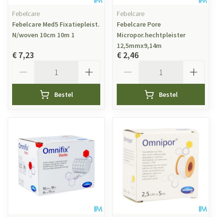
Febelcare
Febelcare
Febelcare Med5 Fixatiepleist.
Febelcare Pore
N/woven 10cm 10m 1
Micropor.hechtpleister
12,5mmx9,14m
€ 7,23
€ 2,46
Aantal
Aantal
Bestel
Bestel