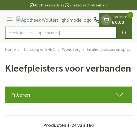
Dia 1 van 1
Ga naar de inhoud
Apothekersadvies
Snelle beschikbaarheid
0
0 artikelen
Menu
€ 0,00
Medic
Zoek
Product, merk, categorie...
Home
/
Thuiszorg en EHBO
/
Wondzorg
/
Fixatie, pleisters en spray
/
Kleefpleisters voor verbanden
Filteren
Producten
1
-
24
van
166