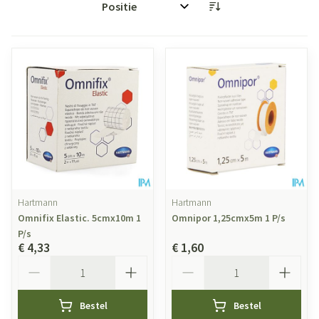
Sorteer op:
Hartmann
Hartmann
Omnifix Elastic. 5cmx10m 1
Omnipor 1,25cmx5m 1 P/s
P/s
€ 4,33
€ 1,60
Aantal
Aantal
Bestel
Bestel