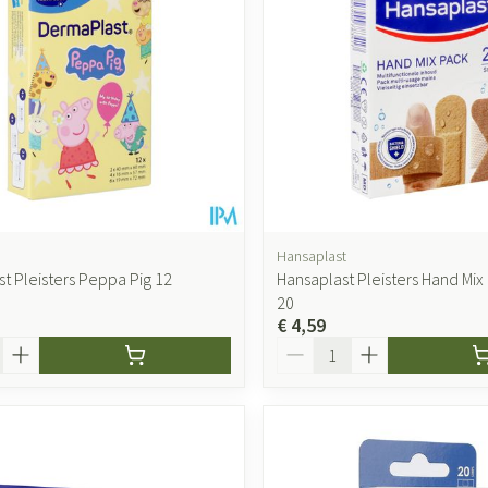
accessoires
Mondmaskers
ging
Supplementen
Insectenwer
sen
geïrriteerde
Hansaplast
t Pleisters Peppa Pig 12
Hansaplast Pleisters Hand Mix 
20
€ 4,59
Zelfbruiner
Scheren
Aantal