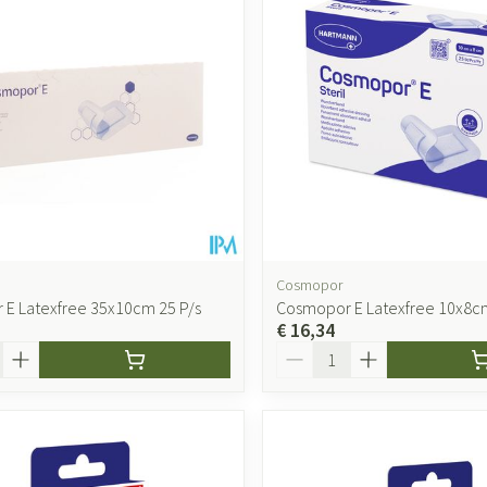
Cosmopor
E Latexfree 35x10cm 25 P/s
Cosmopor E Latexfree 10x8cm
€ 16,34
Aantal