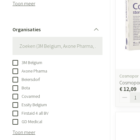
Aerosol accessoi
Toon meer
Eelt
Zuurstof
Eksteroog - likdo
Ademhalingsste
Toon meer
Organisaties
filter
Spieren en gewr
Specifiek voor
Naalden en spui
3M Belgium
Lichaamsverzorg
Spuiten
Axone Pharma
Infecties
Cosmopor
Deodorant
Oplossing voor in
Beiersdorf
Cosmopor 
Bota
Gezichtsverzorgi
Naalden
€ 12,09
Aantal
Luizen
Covarmed
Naalden voor ins
Essity Belgium
pennaalden
Firstaid 4 all BV
Toon meer
Diagnostica
GD Medical
Toon meer