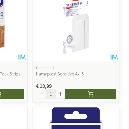
ende middelen
Parfums en geurproducten
Hansaplast
Pack Strips
Hansaplast Sensitive 4xl 5
€ 13,99
CBD
Aantal