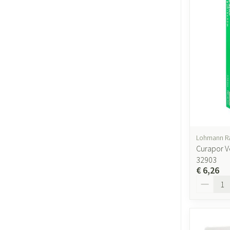
Lohmann R
Curapor V
32903
€ 6,26
Aantal