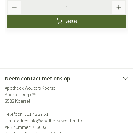
Aantal
Bestel
Neem contact met ons op
Apotheek Wouters Koersel
Koersel-Dorp 39
3582
Koersel
Telefoon:
011 42 29 51
E-mailadres:
info@
apotheek-wouters.be
APB nummer:
713003