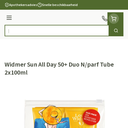
Ga naar de inhoud
Apothekersadvies
Snelle beschikbaarheid
Menu
Zoek
Product, merk, categorie...
Widmer Sun All Day 50+ Duo N/parf Tube
2x100ml