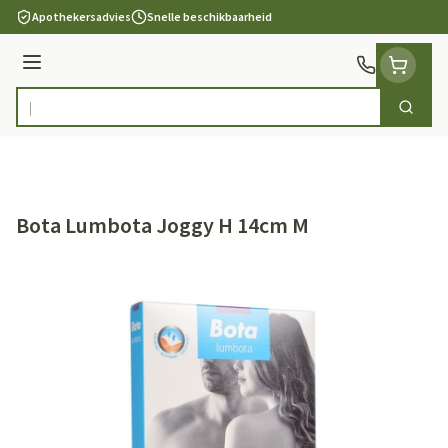
Ga naar de inhoud
Apothekersadvies
Snelle beschikbaarheid
Menu
Zoek
Product, merk, categorie...
Bota Lumbota Joggy H 14cm M