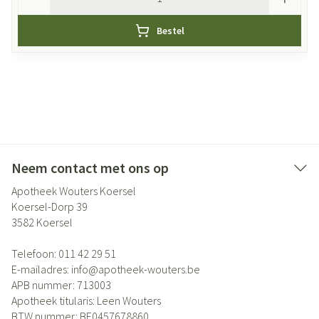
Bestel
Neem contact met ons op
Apotheek Wouters Koersel
Koersel-Dorp 39
3582
Koersel
Telefoon:
011 42 29 51
E-mailadres:
info@
apotheek-wouters.be
APB nummer:
713003
Apotheek titularis:
Leen Wouters
BTW nummer:
BE0457678860