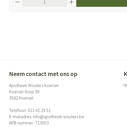
Neem contact met ons op
K
Apotheek Wouters Koersel
F
Koersel-Dorp 39
3582
Koersel
Telefoon:
011 42 29 51
E-mailadres:
info@
apotheek-wouters.be
APB nummer:
713003