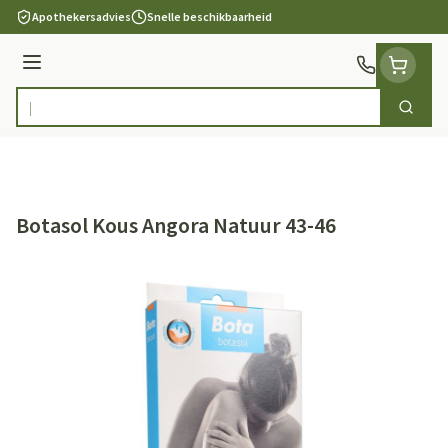
Ga naar de inhoud
Apothekersadvies
Snelle beschikbaarheid
Menu
Zoek
Product, merk, categorie...
Botasol Kous Angora Natuur 43-46