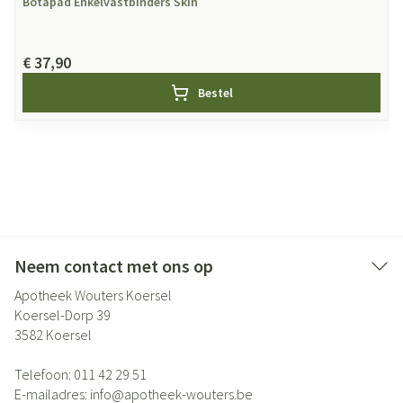
Botapad Enkelvastbinders Skin
€ 37,90
Bestel
Neem contact met ons op
Apotheek Wouters Koersel
Koersel-Dorp 39
3582
Koersel
Telefoon:
011 42 29 51
E-mailadres:
info@
apotheek-wouters.be