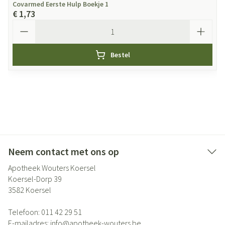
Covarmed Eerste Hulp Boekje 1
€ 1,73
Aantal
Bestel
Neem contact met ons op
Apotheek Wouters Koersel
Koersel-Dorp 39
3582
Koersel
Telefoon:
011 42 29 51
E-mailadres:
info@
apotheek-wouters.be