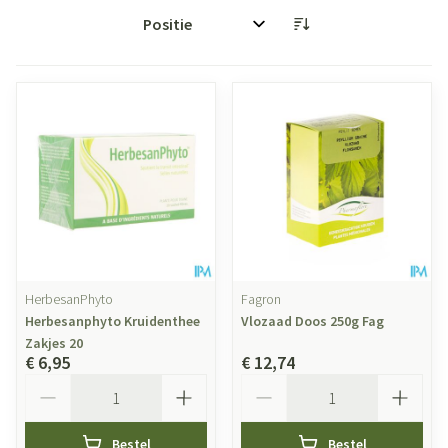
Sorteer op:
HerbesanPhyto
Fagron
Herbesanphyto Kruidenthee
Vlozaad Doos 250g Fag
Zakjes 20
€ 6,95
€ 12,74
Aantal
Aantal
Bestel
Bestel