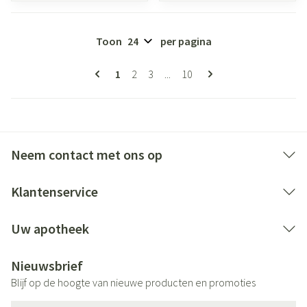
Toon
per pagina
Pagina's
U lees momenteel pagina
Pagina
Pagina
Pagina
1
2
3
...
10
Neem contact met ons op
Klantenservice
Uw apotheek
Nieuwsbrief
Blijf op de hoogte van nieuwe producten en promoties