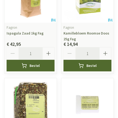
Fagron
Fagron
Ispagula Zaad 1kg Fag
Kamillebloem Roomse Doos
25g Fag
€ 42,95
€ 14,94
Aantal
Aantal
Bestel
Bestel