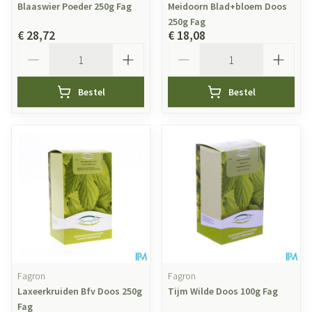
Blaaswier Poeder 250g Fag
Meidoorn Blad+bloem Doos
250g Fag
€ 28,72
€ 18,08
Aantal
Aantal
Bestel
Bestel
Fagron
Fagron
Laxeerkruiden Bfv Doos 250g
Tijm Wilde Doos 100g Fag
Fag