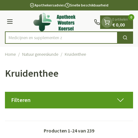
Dia 1 van 1
Ga naar de inhoud
Apothekersadvies
Snelle beschikbaarheid
0
0 artikelen
Menu
€ 0,00
Medicijnen
Zoek
Product, merk, categorie...
Home
/
Natuur geneeskunde
/
Kruidenthee
Kruidenthee
Filteren
Producten
1
-
24
van
239