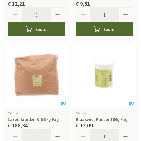
€ 12,21
€ 9,31
Aantal
Aantal
Bestel
Bestel
Fagron
Fagron
Laxeerkruiden Bf5 5kg Fag
Blaaswier Poeder 100g Fag
€ 188,34
€ 13,09
Aantal
Aantal