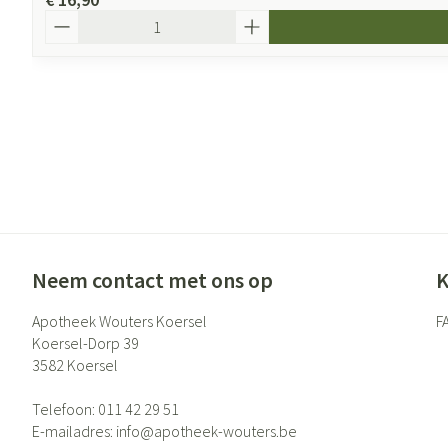
Aantal
Neem contact met ons op
K
Apotheek Wouters Koersel
F
Koersel-Dorp 39
3582
Koersel
Telefoon:
011 42 29 51
E-mailadres:
info@
apotheek-wouters.be