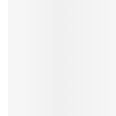
Gezichtsverzor
Pigmentstoornis
Gevoelige huid - 
huid
Gemengde huid
Doffe huid
Toon meer
Snurken