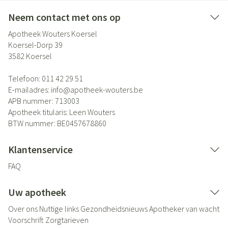
Neem contact met ons op
Apotheek Wouters Koersel
Koersel-Dorp 39
3582
Koersel
Telefoon:
011 42 29 51
E-mailadres:
info@
apotheek-wouters.be
APB nummer:
713003
Apotheek titularis:
Leen Wouters
BTW nummer:
BE0457678860
Klantenservice
FAQ
Uw apotheek
Over ons
Nuttige links
Gezondheidsnieuws
Apotheker van wacht
Voorschrift
Zorgtarieven