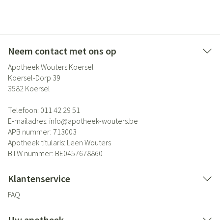
Neem contact met ons op
Apotheek Wouters Koersel
Koersel-Dorp 39
3582
Koersel
Telefoon:
011 42 29 51
E-mailadres:
info@
apotheek-wouters.be
APB nummer:
713003
Apotheek titularis:
Leen Wouters
BTW nummer:
BE0457678860
Klantenservice
FAQ
Uw apotheek