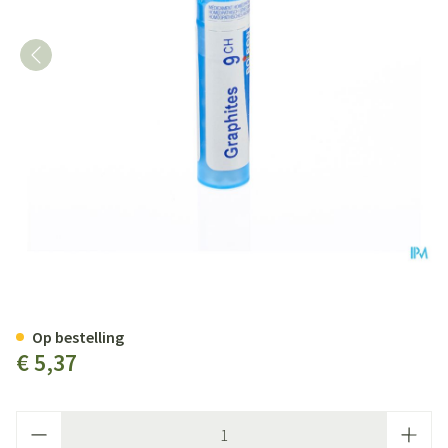
Graphites 9ch Gr 4g Boiron
Op bestelling
€ 5,37
Aantal