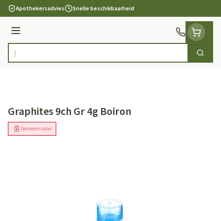
Ga naar de inhoud
Apothekersadvies
Snelle beschikbaarheid
Menu
Zoek
Product, merk, categorie...
Graphites 9ch Gr 4g Boiron
Geneesmiddel