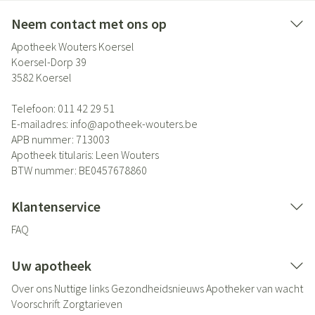
Neem contact met ons op
Apotheek Wouters Koersel
Koersel-Dorp 39
3582
Koersel
Telefoon:
011 42 29 51
E-mailadres:
info@
apotheek-wouters.be
APB nummer:
713003
Apotheek titularis:
Leen Wouters
BTW nummer:
BE0457678860
Klantenservice
FAQ
Uw apotheek
Over ons
Nuttige links
Gezondheidsnieuws
Apotheker van wacht
Voorschrift
Zorgtarieven