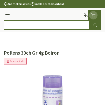
Ga naar de inhoud
Apothekersadvies
Snelle beschikbaarheid
Menu
Zoek
Product, merk, categorie...
Pollens 30ch Gr 4g Boiron
Geneesmiddel