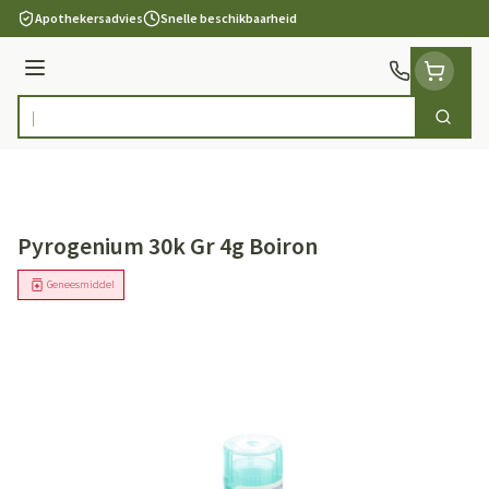
Ga naar de inhoud
Apothekersadvies
Snelle beschikbaarheid
Menu
Zoek
Product, merk, categorie...
Pyrogenium 30k Gr 4g Boiron
Geneesmiddel