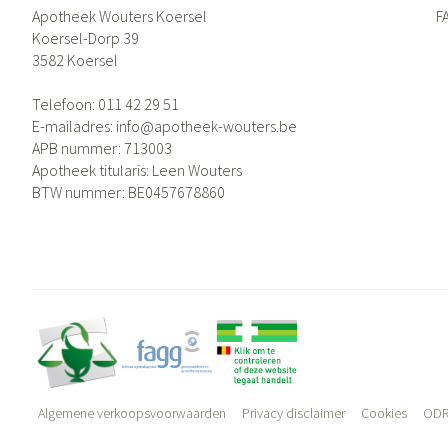
Apotheek Wouters Koersel
F
Koersel-Dorp 39
3582
Koersel
Telefoon:
011 42 29 51
E-mailadres:
info@
apotheek-wouters.be
APB nummer:
713003
Apotheek titularis:
Leen Wouters
BTW nummer:
BE0457678860
Algemene verkoopsvoorwaarden
Privacy disclaimer
Cookies
ODR