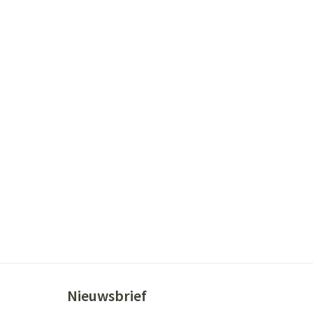
ende middelen
Parfums en geurproducten
CBD
Nieuwsbrief