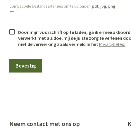
Gezichtsverzor
Compatibele bestandsextensies om te uploaden:
pdf, jpg, png
Pigmentstoornis
Gevoelige huid - 
huid
Door mijn voorschrift op te laden, ga ik ermee akkoor
verwerkt met als doel mij de juiste zorg te verlenen do
Gemengde huid
met de verwerking zoals vermeld in het
Privacybeleid
.
Doffe huid
Toon meer
Bevestig
Snurken
Neem contact met ons op
K