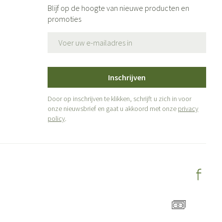
Blijf op de hoogte van nieuwe producten en
promoties
E-mail adres
Inschrijven
Door op inschrijven te klikken, schrijft u zich in voor
onze nieuwsbrief en gaat u akkoord met onze
privacy
policy
.