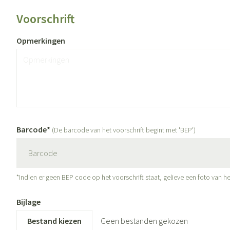
Eelt
Zuurstof
Voorschrift
Eksteroog - likdo
Ademhalingsste
Toon meer
Opmerkingen
Spieren en gewr
Specifiek voor
Naalden en spui
Lichaamsverzorg
Spuiten
Infecties
Deodorant
Oplossing voor in
Barcode*
(De barcode van het voorschrift begint met 'BEP')
Gezichtsverzorgi
Naalden
Luizen
Naalden voor ins
pennaalden
*Indien er geen BEP code op het voorschrift staat, gelieve een foto van he
Toon meer
Diagnostica
Bijlage
Geen bestanden gekozen
Haar
Pillendozen en 