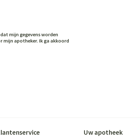
ging
Supplementen
Insectenwer
sen
geïrriteerde
d dat mijn gegevens worden
or mijn apotheker. Ik ga akkoord
Zelfbruiner
Scheren
lantenservice
Uw apotheek