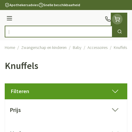
Ga naar de inhoud
Apothekersadvies
Snelle beschikbaarheid
Menu
Zoek
Product, merk, categorie...
Home
/
Zwangerschap en kinderen
/
Baby
/
Accessoires
/
Knuffels
Knuffels
Filteren
Doorgaan naar productlijst
Prijs
filter