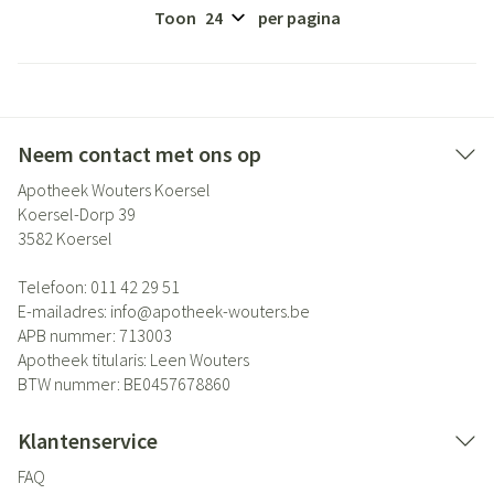
Toon
per pagina
Neem contact met ons op
Apotheek Wouters Koersel
Koersel-Dorp 39
3582
Koersel
Telefoon:
011 42 29 51
E-mailadres:
info@
apotheek-wouters.be
APB nummer:
713003
Apotheek titularis:
Leen Wouters
BTW nummer:
BE0457678860
Klantenservice
FAQ