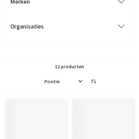
Merken
filter
Organisaties
filter
12
producten
Sorteer op: