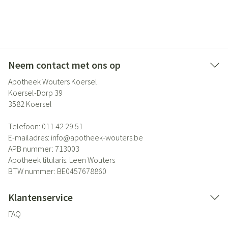
Neem contact met ons op
Apotheek Wouters Koersel
Koersel-Dorp 39
3582
Koersel
Telefoon:
011 42 29 51
E-mailadres:
info@
apotheek-wouters.be
APB nummer:
713003
Apotheek titularis:
Leen Wouters
BTW nummer:
BE0457678860
Klantenservice
FAQ