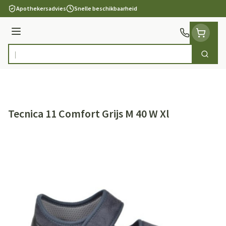
Ga naar de inhoud
Apothekersadvies
Snelle beschikbaarheid
Menu
Zoek
Product, merk, categorie...
Tecnica 11 Comfort Grijs M 40 W Xl