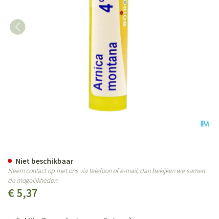
Arnica Montana 4ch Gr 4g Boiro
Niet beschikbaar
Neem contact op met ons via telefoon of e-mail, dan bekijken we samen
de mogelijkheden.
€ 5,37