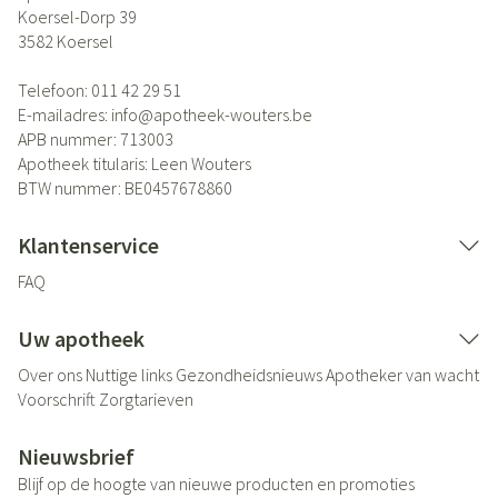
Koersel-Dorp 39
3582
Koersel
Telefoon:
011 42 29 51
E-mailadres:
info@
apotheek-wouters.be
APB nummer:
713003
Apotheek titularis:
Leen Wouters
BTW nummer:
BE0457678860
Klantenservice
FAQ
Uw apotheek
Over ons
Nuttige links
Gezondheidsnieuws
Apotheker van wacht
Voorschrift
Zorgtarieven
Nieuwsbrief
Blijf op de hoogte van nieuwe producten en promoties