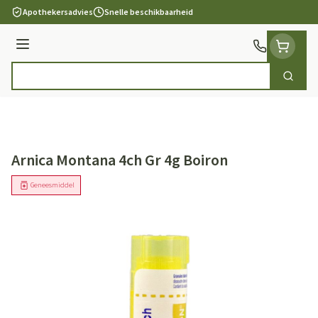
Ga naar de inhoud
Apothekersadvies
Snelle beschikbaarheid
Menu
Zoek
Product, merk, categorie...
Arnica Montana 4ch Gr 4g Boiron
Geneesmiddel