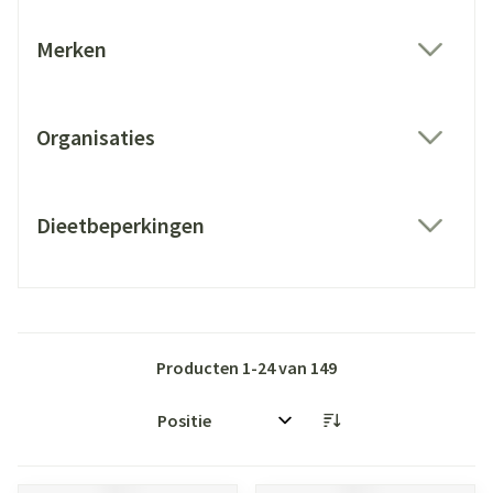
Merken
filter
Organisaties
filter
Dieetbeperkingen
filter
Producten
1
-
24
van
149
Sorteer op: