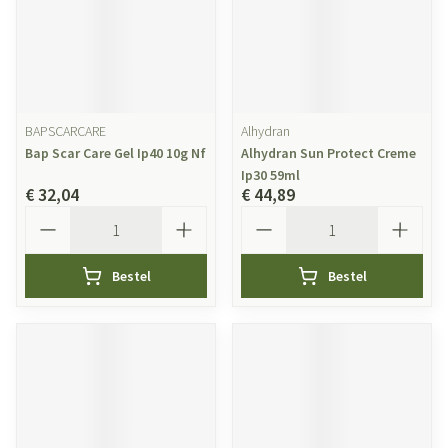
BAPSCARCARE
Alhydran
Bap Scar Care Gel Ip40 10g Nf
Alhydran Sun Protect Creme
Ip30 59ml
€ 32,04
€ 44,89
Aantal
Aantal
Bestel
Bestel