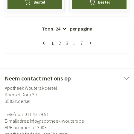
Bestel
Bestel
Toon
per pagina
Pagina's
U lees momenteel pagina
Pagina
Pagina
Pagina
1
2
3
...
7
Neem contact met ons op
Apotheek Wouters Koersel
Koersel-Dorp 39
3582
Koersel
Telefoon:
011 42 29 51
E-mailadres:
info@
apotheek-wouters.be
APB nummer:
713003