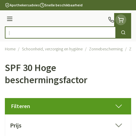
Ga naar de inhoud
Apothekersadvies
Snelle beschikbaarheid
Menu
Zoek
Product, merk, categorie...
Home
/
Schoonheid, verzorging en hygiëne
/
Zonnebescherming
/
Zon
SPF 30 Hoge
beschermingsfactor
Filteren
Doorgaan naar productlijst
Prijs
filter