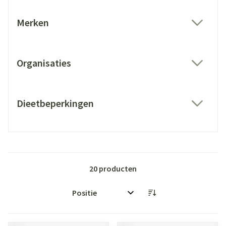
Merken
filter
Organisaties
filter
Dieetbeperkingen
filter
20
producten
Sorteer op: