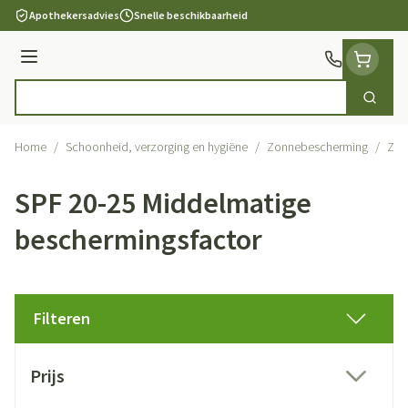
Ga naar de inhoud
Apothekersadvies
Snelle beschikbaarheid
Menu
Zoek
Product, merk, categorie...
Home
/
Schoonheid, verzorging en hygiëne
/
Zonnebescherming
/
Zon
SPF 20-25 Middelmatige
beschermingsfactor
Filteren
Doorgaan naar productlijst
Prijs
filter