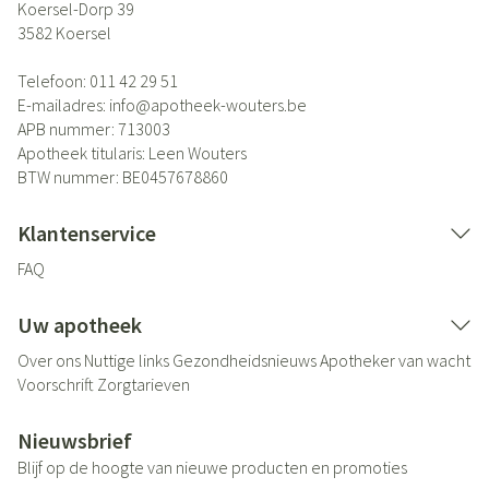
Koersel-Dorp 39
3582
Koersel
Telefoon:
011 42 29 51
E-mailadres:
info@
apotheek-wouters.be
APB nummer:
713003
Apotheek titularis:
Leen Wouters
BTW nummer:
BE0457678860
Klantenservice
FAQ
Uw apotheek
Over ons
Nuttige links
Gezondheidsnieuws
Apotheker van wacht
Voorschrift
Zorgtarieven
Nieuwsbrief
Blijf op de hoogte van nieuwe producten en promoties