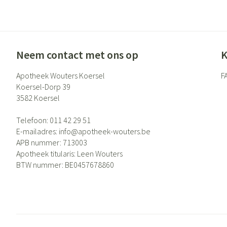
Eelt
Zuurstof
Eksteroog - likdo
Ademhalingsste
Toon meer
Neem contact met ons op
K
Spieren en gewr
Apotheek Wouters Koersel
F
Specifiek voor
Naalden en spui
Koersel-Dorp 39
3582
Koersel
Lichaamsverzorg
Spuiten
Infecties
Deodorant
Oplossing voor in
Telefoon:
011 42 29 51
E-mailadres:
info@
apotheek-wouters.be
Gezichtsverzorgi
Naalden
APB nummer:
713003
Luizen
Naalden voor ins
Apotheek titularis:
Leen Wouters
pennaalden
BTW nummer:
BE0457678860
Toon meer
Diagnostica
Haar
Pillendozen en 