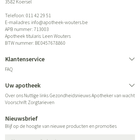
3582
Koersel
Telefoon:
011 42 29 51
E-mailadres:
info@
apotheek-wouters.be
APB nummer:
713003
Apotheek titularis:
Leen Wouters
BTW nummer:
BE0457678860
Klantenservice
FAQ
Uw apotheek
Over ons
Nuttige links
Gezondheidsnieuws
Apotheker van wacht
Voorschrift
Zorgtarieven
Nieuwsbrief
Blijf op de hoogte van nieuwe producten en promoties
E-mail adres