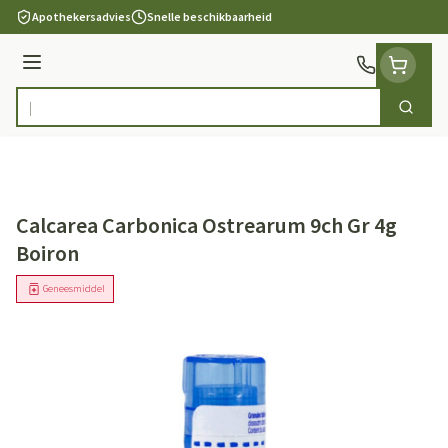
Ga naar de inhoud
Apothekersadvies
Snelle beschikbaarheid
Menu
Zoek
Product, merk, categorie...
Calcarea Carbonica Ostrearum 9ch Gr 4g
Boiron
Geneesmiddel