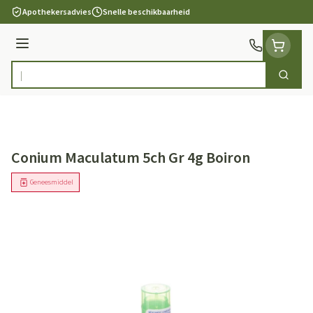
Ga naar de inhoud
Apothekersadvies
Snelle beschikbaarheid
Menu
Zoek
Product, merk, categorie...
Conium Maculatum 5ch Gr 4g Boiron
Geneesmiddel