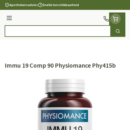
Ga naar de inhoud
Apothekersadvies
Snelle beschikbaarheid
Menu
Zoek
Product, merk, categorie...
Immu 19 Comp 90 Physiomance Phy415b