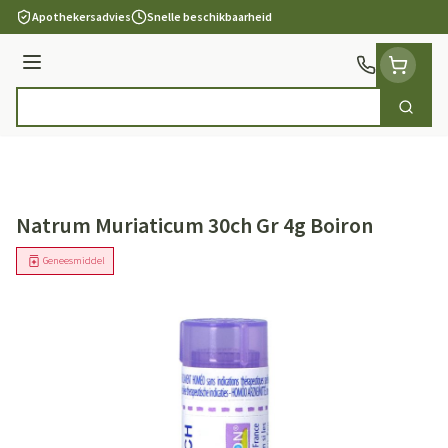
Ga naar de inhoud
Apothekersadvies
Snelle beschikbaarheid
Menu
Zoek
Product, merk, categorie...
Natrum Muriaticum 30ch Gr 4g Boiron
Geneesmiddel