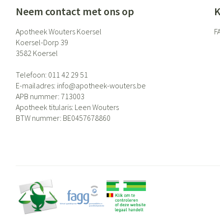
Eelt
Neem contact met ons op
K
Zuurstof
Eksteroog - likdo
Ademhalingsste
Apotheek Wouters Koersel
F
Toon meer
Koersel-Dorp 39
3582
Koersel
Spieren en gewr
Telefoon:
011 42 29 51
Specifiek voor
Naalden en spui
E-mailadres:
info@
apotheek-wouters.be
APB nummer:
713003
Lichaamsverzorg
Spuiten
Infecties
Apotheek titularis:
Leen Wouters
Deodorant
Oplossing voor in
BTW nummer:
BE0457678860
Gezichtsverzorgi
Naalden
Luizen
Naalden voor ins
pennaalden
Toon meer
Diagnostica
Haar
Pillendozen en 