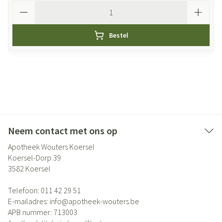
Aantal
Bestel
Neem contact met ons op
Apotheek Wouters Koersel
Koersel-Dorp 39
3582
Koersel
Telefoon:
011 42 29 51
E-mailadres:
info@
apotheek-wouters.be
APB nummer:
713003