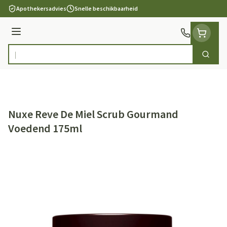
Ga naar de inhoud
Apothekersadvies
Snelle beschikbaarheid
Menu
Zoek
Product, merk, categorie...
Nuxe Reve De Miel Scrub Gourmand
Voedend 175ml