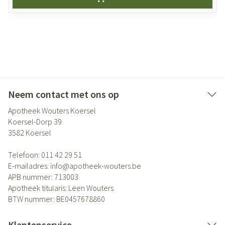
Neem contact met ons op
Apotheek Wouters Koersel
Koersel-Dorp 39
3582
Koersel
Telefoon:
011 42 29 51
E-mailadres:
info@
apotheek-wouters.be
APB nummer:
713003
Apotheek titularis:
Leen Wouters
BTW nummer:
BE0457678860
Klantenservice