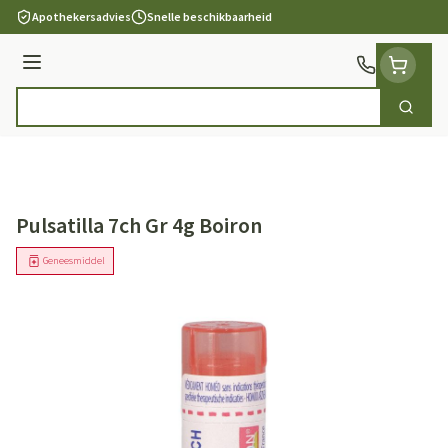
Ga naar de inhoud
Apothekersadvies
Snelle beschikbaarheid
Menu
Zoek
Product, merk, categorie...
Pulsatilla 7ch Gr 4g Boiron
Geneesmiddel