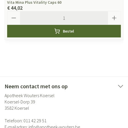
Vita Mina Plus Vitality Caps 60
€ 44,02
Aantal
Bestel
Neem contact met ons op
Apotheek Wouters Koersel
Koersel-Dorp 39
3582
Koersel
Telefoon:
011 42 29 51
E-mailadres:
info@
apotheek-wouters.be