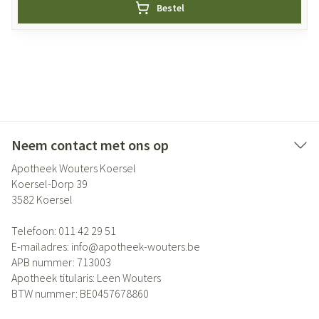
Bestel
Neem contact met ons op
Apotheek Wouters Koersel
Koersel-Dorp 39
3582
Koersel
Telefoon:
011 42 29 51
E-mailadres:
info@
apotheek-wouters.be
APB nummer:
713003
Apotheek titularis:
Leen Wouters
BTW nummer:
BE0457678860