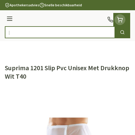
Ga naar de inhoud
Apothekersadvies
Snelle beschikbaarheid
Menu
Zoek
Product, merk, categorie...
Suprima 1201 Slip Pvc Unisex Met Drukknop
Wit T40