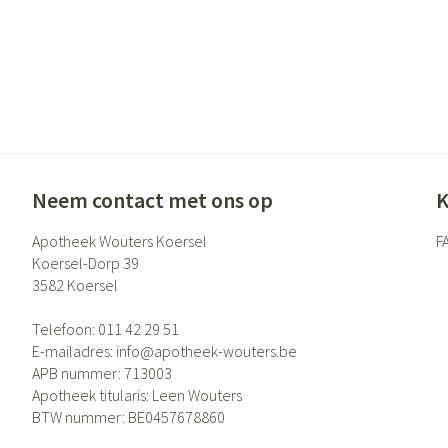
Neem contact met ons op
K
Apotheek Wouters Koersel
F
Koersel-Dorp 39
3582
Koersel
Telefoon:
011 42 29 51
E-mailadres:
info@
apotheek-wouters.be
APB nummer:
713003
Apotheek titularis:
Leen Wouters
BTW nummer:
BE0457678860