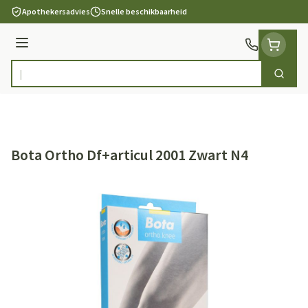
Ga naar de inhoud
Apothekersadvies
Snelle beschikbaarheid
Menu
Zoek
Product, merk, categorie...
Bota Ortho Df+articul 2001 Zwart N4