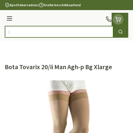
Ga naar de inhoud
Apothekersadvies
Snelle beschikbaarheid
Menu
Zoek
Product, merk, categorie...
Bota Tovarix 20/ii Man Agh-p Bg Xlarge