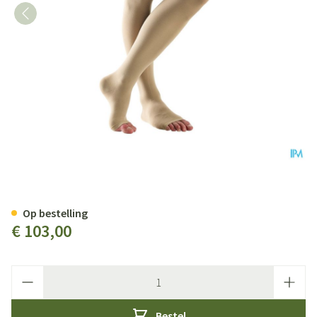
Bota Tovarix 20/ii Man Agh-p Bg
Op bestelling
€ 103,00
Aantal
Bestel