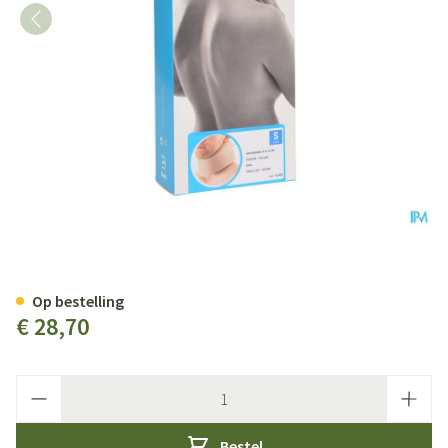
Bota Halskraag Mod A H 8cm S
Op bestelling
€ 28,70
Aantal
Bestel