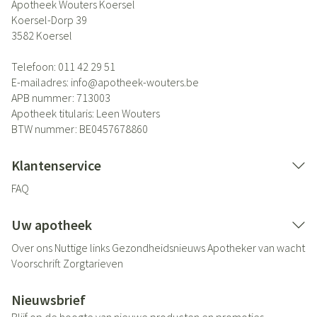
Apotheek Wouters Koersel
Koersel-Dorp 39
3582
Koersel
Telefoon:
011 42 29 51
E-mailadres:
info@
apotheek-wouters.be
APB nummer:
713003
Apotheek titularis:
Leen Wouters
BTW nummer:
BE0457678860
Klantenservice
FAQ
Uw apotheek
Over ons
Nuttige links
Gezondheidsnieuws
Apotheker van wacht
Voorschrift
Zorgtarieven
Nieuwsbrief